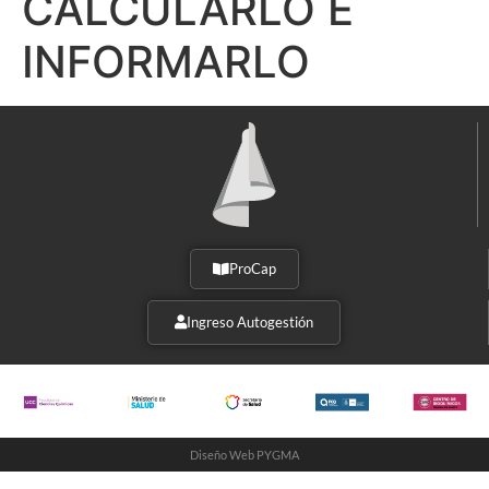
CALCULARLO E
INFORMARLO
ProCap
Ingreso Autogestión
Diseño Web PYGMA