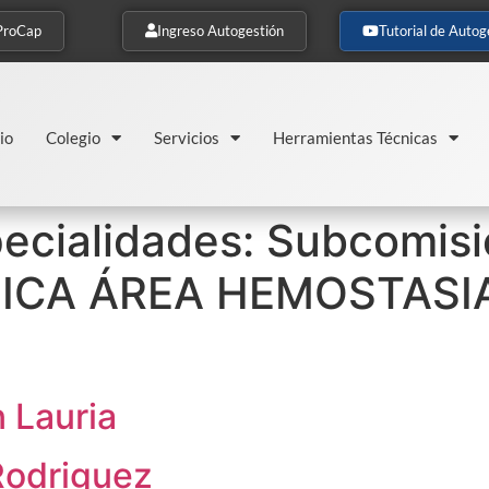
ProCap
Ingreso Autogestión
Tutorial de Autog
io
Colegio
Servicios
Herramientas Técnicas
ecialidades:
Subcomisi
NICA ÁREA HEMOSTASI
 Lauria
Rodriguez