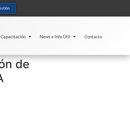
estión
Capacitación
News e Info Útil
Contacto
ón de
A