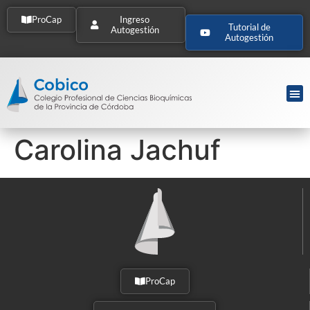
ProCap
Ingreso
Tutorial de
Autogestión
Autogestión
Carolina Jachuf
ProCap