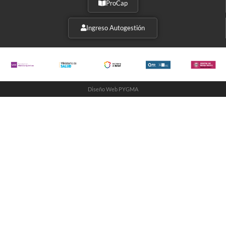
ProCap
Ingreso Autogestión
Diseño Web PYGMA