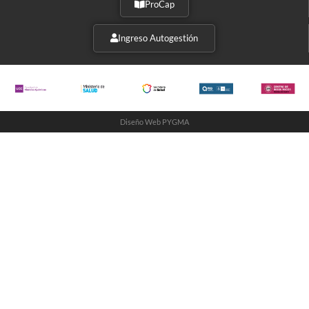
ProCap
Ingreso Autogestión
Diseño Web PYGMA