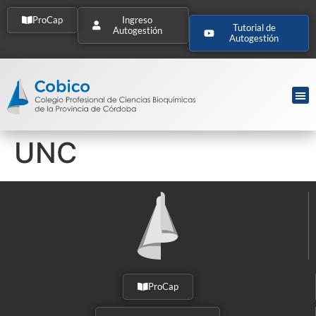
ProCap
Ingreso
Tutorial de
Autogestión
Autogestión
UNC
ProCap