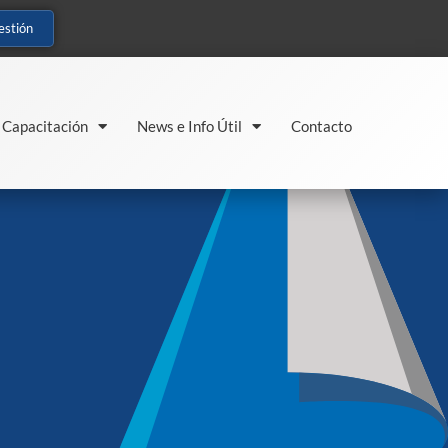
estión
Capacitación
News e Info Útil
Contacto