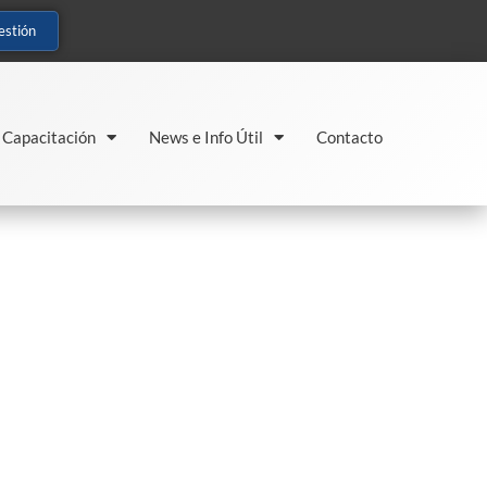
estión
Capacitación
News e Info Útil
Contacto