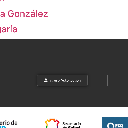
na González
garía
Ingreso Autogestión