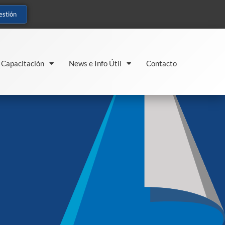
estión
Capacitación
News e Info Útil
Contacto