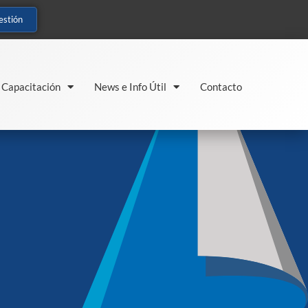
estión
Capacitación
News e Info Útil
Contacto