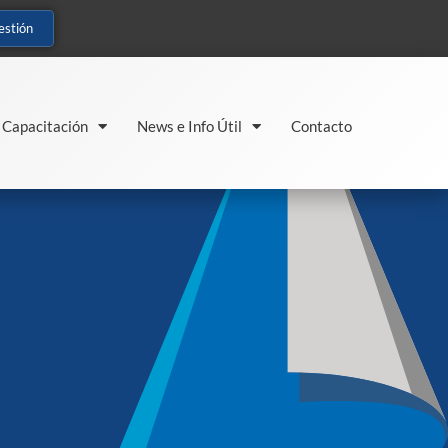
estión
Capacitación
News e Info Útil
Contacto