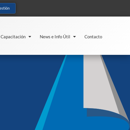
estión
Capacitación
News e Info Útil
Contacto