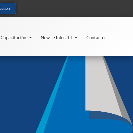
estión
Capacitación
News e Info Útil
Contacto