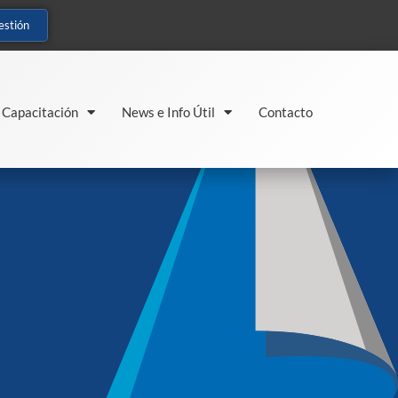
estión
Capacitación
News e Info Útil
Contacto