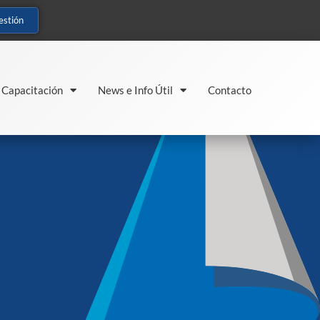
estión
Capacitación
News e Info Útil
Contacto