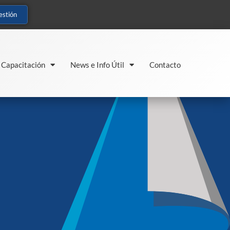
estión
Capacitación
News e Info Útil
Contacto