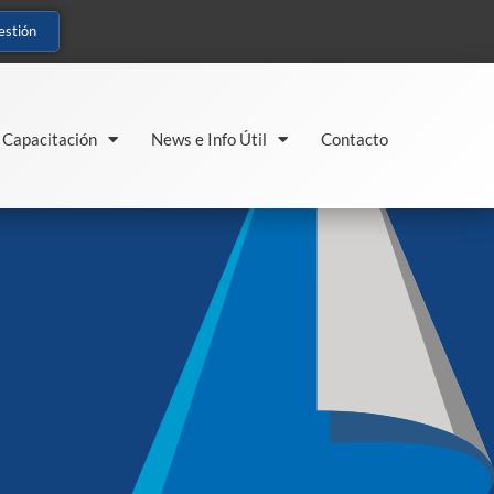
estión
Capacitación
News e Info Útil
Contacto