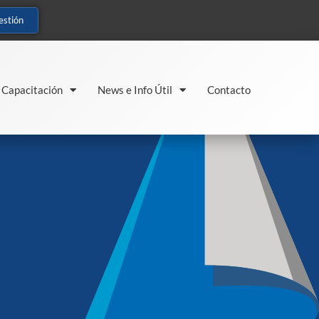
estión
Capacitación
News e Info Útil
Contacto