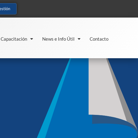
estión
Capacitación
News e Info Útil
Contacto