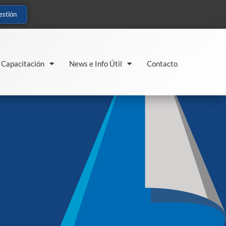
estión
Capacitación
News e Info Útil
Contacto