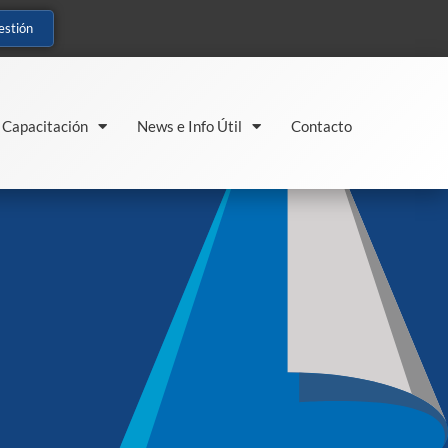
estión
Capacitación
News e Info Útil
Contacto