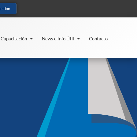
estión
Capacitación
News e Info Útil
Contacto