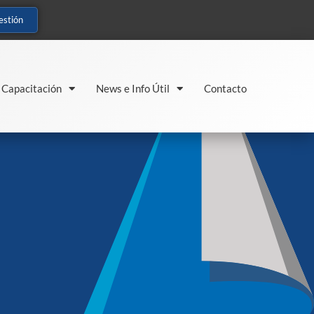
estión
Capacitación
News e Info Útil
Contacto