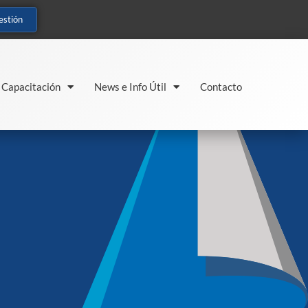
estión
Capacitación
News e Info Útil
Contacto