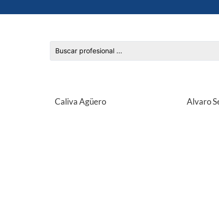
Caliva Agüero
Alvaro S