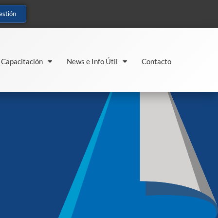
estión
Capacitación
News e Info Útil
Contacto