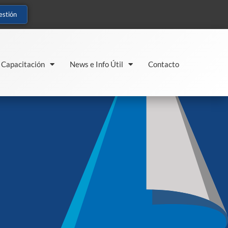
estión
Capacitación
News e Info Útil
Contacto