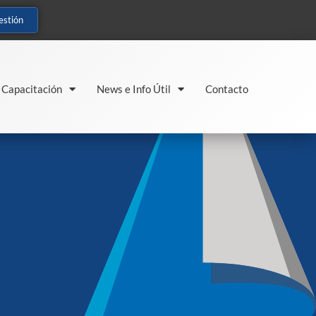
estión
Capacitación
News e Info Útil
Contacto