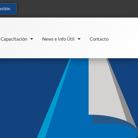
estión
Capacitación
News e Info Útil
Contacto