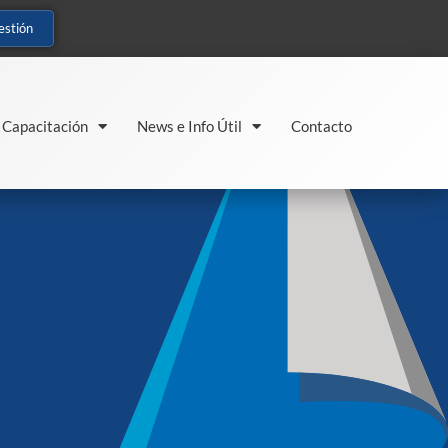
estión
Capacitación
News e Info Útil
Contacto