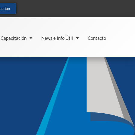
estión
Capacitación
News e Info Útil
Contacto