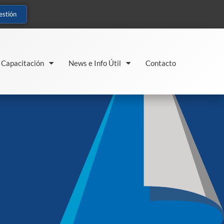
estión
Capacitación
News e Info Útil
Contacto